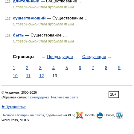
длительный
— Существование …
126
Словарь синонимов русского языка
существующий
— Существование …
127
Словарь синонимов русского языка
быть
— Существование …
128
Словарь синонимов русского языка
Страницы
←
Предыдущая
Следующая
→
1
2
3
4
5
6
7
8
9
10
11
12
13
© Академик, 2000-2026
18+
Обратная связь:
Техподдержка
,
Реклама на сайте
👣 Путешествия
Экспорт словарей на сайты
, сделанные на PHP,
Joomla,
Drupal,
WordPress, MODx.